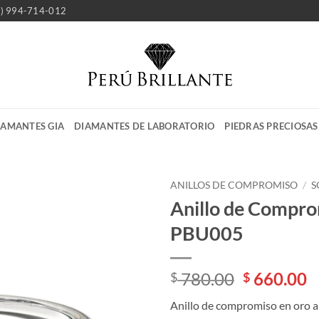
1) 994-714-012
IAMANTES GIA
DIAMANTES DE LABORATORIO
PIEDRAS PRECIOSAS
ANILLOS DE COMPROMISO
/
S
Anillo de Compr
PBU005
El
E
780.00
660.00
$
$
precio
p
Anillo de compromiso en oro a
original
a