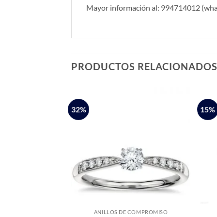
Mayor información al: 994714012 (wha
PRODUCTOS RELACIONADO
32%
15%
E COMPROMISO
ANILLOS DE COMPROMISO