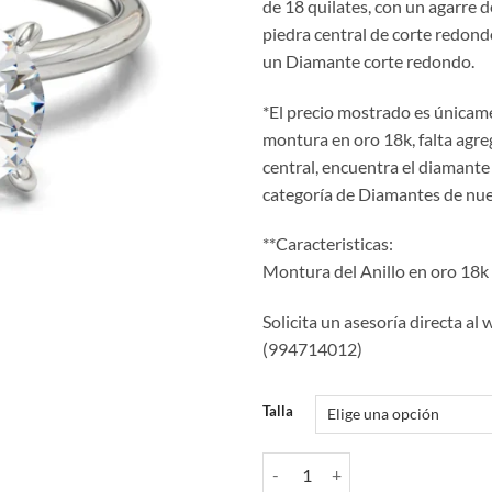
de 18 quilates, con un agarre d
era:
e
piedra central de corte redondo
$ 780.00.
$
un Diamante corte redondo.
*El precio mostrado es únicam
montura en oro 18k, falta agre
central, encuentra el diamante 
categoría de Diamantes de nue
**Caracteristicas:
Montura del Anillo en oro 18k
Solicita un asesoría directa al
(994714012)
Talla
Anillo de Compromiso PBU005 ca