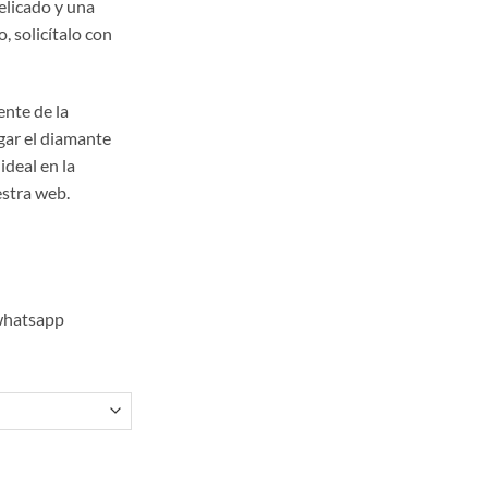
elicado y una
s:
, solicítalo con
 660.00.
ente de la
gar el diamante
ideal en la
stra web.
 whatsapp
ntidad