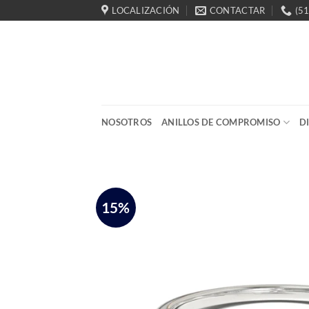
Saltar
LOCALIZACIÓN
CONTACTAR
(5
al
contenido
NOSOTROS
ANILLOS DE COMPROMISO
D
15%