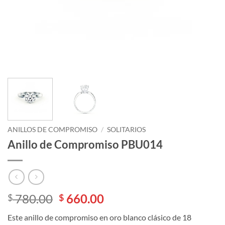
ANILLOS DE COMPROMISO
/
SOLITARIOS
Anillo de Compromiso PBU014
El
El
780.00
660.00
$
$
precio
precio
Este anillo de compromiso en oro blanco clásico de 18
original
actual