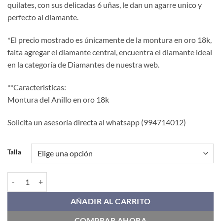
quilates, con sus delicadas 6 uñas, le dan un agarre unico y
era:
es:
perfecto al diamante.
$ 780.00.
$ 660.00.
*El precio mostrado es únicamente de la montura en oro 18k,
falta agregar el diamante central, encuentra el diamante ideal
en la categoría de Diamantes de nuestra web.
**Caracteristicas:
Montura del Anillo en oro 18k
Solicita un asesoría directa al whatsapp (994714012)
Talla
Anillo de Compromiso PBU014 cantidad
AÑADIR AL CARRITO
COMPRAR AHORA