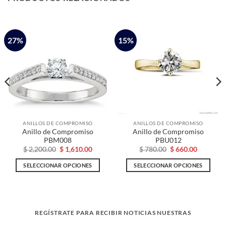
27%
15%
ANILLOS DE COMPROMISO
ANILLOS DE COMPROMISO
Anillo de Compromiso
Anillo de Compromiso
PBM008
PBU012
El
El
El
El
$
2,200.00
$
1,610.00
$
780.00
$
660.00
precio
precio
precio
precio
original
actual
original
actual
SELECCIONAR OPCIONES
SELECCIONAR OPCIONES
era:
es:
era:
es:
0.
$ 2,200.00.
$ 1,610.00.
$ 780.00.
$ 660.00.
Este
Este
producto
producto
tiene
tiene
múltiples
múltiples
REGÍSTRATE PARA RECIBIR NOTICIAS NUESTRAS
variantes.
variantes.