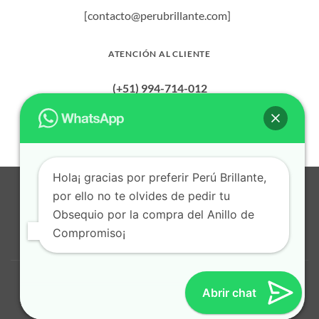
Las
Las
[contacto@perubrillante.com]
opciones
opciones
se
se
pueden
pueden
ATENCIÓN AL CLIENTE
elegir
elegir
en
en
(+51) 994-714-012
la
la
página
página
de
de
producto
producto
Hola¡ gracias por preferir Perú Brillante,
Visa
MasterCard
American
Dinners
Bank
BitCoin
Apple
por ello no te olvides de pedir tu
Express
Club
Transfer
Pay
Obsequio por la compra del Anillo de
Cash
Credit
on
Card
Compromiso¡
POLITICA DE PRIVACIDAD
TERMINOS Y CONDICIONES
Pickup
CONTACTO
© 2026
Perú Brillante
. Todos los derechos reservados.
Abrir chat