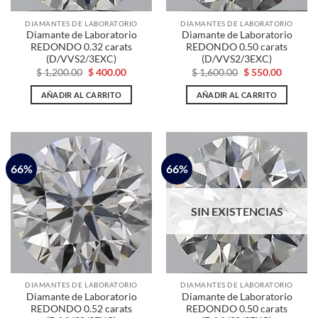
DIAMANTES DE LABORATORIO
DIAMANTES DE LABORATORIO
Diamante de Laboratorio
Diamante de Laboratorio
REDONDO 0.32 carats
REDONDO 0.50 carats
(D/VVS2/3EXC)
(D/VVS2/3EXC)
El
El
El
El
$
1,200.00
$
400.00
$
1,600.00
$
550.00
precio
precio
precio
precio
original
actual
original
actual
AÑADIR AL CARRITO
AÑADIR AL CARRITO
era:
es:
era:
es:
$ 1,200.00.
$ 400.00.
$ 1,600.00.
$ 550.00
66%
66%
SIN EXISTENCIAS
DIAMANTES DE LABORATORIO
DIAMANTES DE LABORATORIO
Diamante de Laboratorio
Diamante de Laboratorio
REDONDO 0.52 carats
REDONDO 0.50 carats