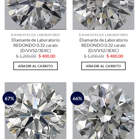
DIAMANTES DE LABORATORIO
DIAMANTES DE LABORATORIO
Diamante de Laboratorio
Diamante de Laboratorio
REDONDO 0.32 carats
REDONDO 0.32 carats
(D/VVS2/3EXC)
(D/VVS2/3EXC)
El
El
El
El
$
1,200.00
$
400.00
$
1,200.00
$
400.00
precio
precio
precio
precio
original
actual
original
actual
AÑADIR AL CARRITO
AÑADIR AL CARRITO
era:
es:
era:
es:
$ 1,200.00.
$ 400.00.
$ 1,200.00.
$ 400.00
67%
66%