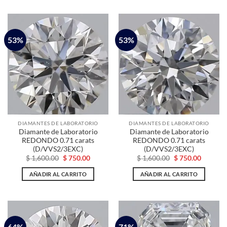
53%
53%
DIAMANTES DE LABORATORIO
DIAMANTES DE LABORATORIO
Diamante de Laboratorio
Diamante de Laboratorio
REDONDO 0.71 carats
REDONDO 0.71 carats
(D/VVS2/3EXC)
(D/VVS2/3EXC)
El
El
El
El
$
1,600.00
$
750.00
$
1,600.00
$
750.00
precio
precio
precio
precio
original
actual
original
actual
AÑADIR AL CARRITO
AÑADIR AL CARRITO
era:
es:
era:
es:
$ 1,600.00.
$ 750.00.
$ 1,600.00.
$ 750.00
64%
71%