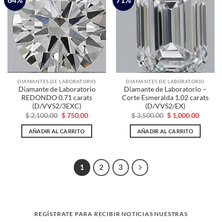
DIAMANTES DE LABORATORIO
DIAMANTES DE LABORATORIO
Diamante de Laboratorio
Diamante de Laboratorio –
REDONDO 0.71 carats
Corte Esmeralda 1.02 carats
(D/VVS2/3EXC)
(D/VVS2/EX)
El
El
El
El
$
2,100.00
$
750.00
$
3,500.00
$
1,000.00
precio
precio
precio
precio
original
actual
original
actual
AÑADIR AL CARRITO
AÑADIR AL CARRITO
era:
es:
era:
es:
$ 2,100.00.
$ 750.00.
$ 3,500.00.
$ 1,000
1
2
3
REGÍSTRATE PARA RECIBIR NOTICIAS NUESTRAS