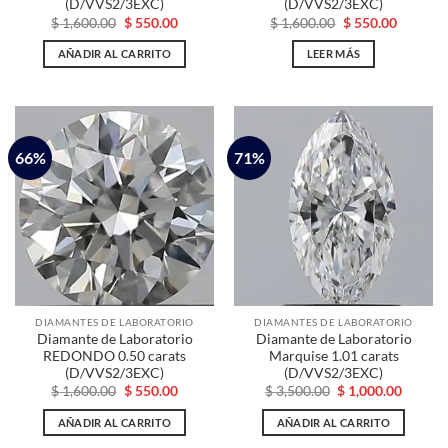
(D/VVS2/3EXC)
(D/VVS2/3EXC)
El
El
El
El
$
1,600.00
$
550.00
$
1,600.00
$
550.00
precio
precio
precio
precio
original
actual
original
actual
AÑADIR AL CARRITO
LEER MÁS
era:
es:
era:
es:
$ 1,600.00.
$ 550.00.
$ 1,600.00.
$ 550.00
66%
71%
DIAMANTES DE LABORATORIO
DIAMANTES DE LABORATORIO
Diamante de Laboratorio
Diamante de Laboratorio
REDONDO 0.50 carats
Marquise 1.01 carats
(D/VVS2/3EXC)
(D/VVS2/3EXC)
El
El
El
El
$
1,600.00
$
550.00
$
3,500.00
$
1,000.00
precio
precio
precio
precio
original
actual
original
actual
AÑADIR AL CARRITO
AÑADIR AL CARRITO
era:
es:
era:
es:
$ 1,600.00.
$ 550.00.
$ 3,500.00.
$ 1,000