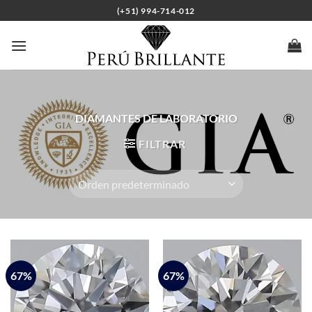
Saltar
(+51) 994-714-012
al
contenido
DIAMANTES DE LABORATORIO
FILTRAR
67%
67%