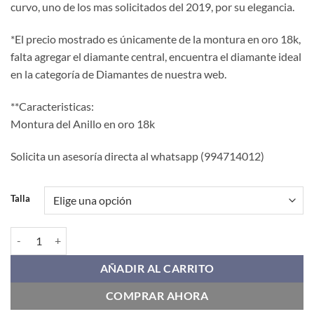
curvo, uno de los mas solicitados del 2019, por su elegancia.
era:
es:
$ 780.00.
$ 660.00.
*El precio mostrado es únicamente de la montura en oro 18k,
falta agregar el diamante central, encuentra el diamante ideal
en la categoría de Diamantes de nuestra web.
**Caracteristicas:
Montura del Anillo en oro 18k
Solicita un asesoría directa al whatsapp (994714012)
Talla
Anillo de Compromiso PBU012 cantidad
AÑADIR AL CARRITO
COMPRAR AHORA