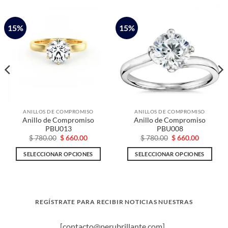
15%
15%
ANILLOS DE COMPROMISO
ANILLOS DE COMPROMISO
Anillo de Compromiso
Anillo de Compromiso
PBU013
PBU008
El
El
El
El
$
780.00
$
660.00
$
780.00
$
660.00
o
precio
precio
precio
precio
l
original
actual
original
actual
SELECCIONAR OPCIONES
SELECCIONAR OPCIONES
era:
es:
era:
es:
70.00.
$ 780.00.
$ 660.00.
$ 780.00.
$ 660.00.
Este
Este
producto
producto
tiene
tiene
múltiples
múltiples
REGÍSTRATE PARA RECIBIR NOTICIAS NUESTRAS
variantes.
variantes.
Las
Las
[contacto@perubrillante.com]