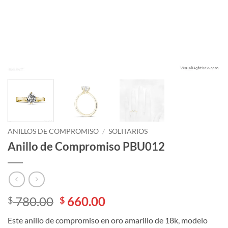
ANILLOS DE COMPROMISO
/
SOLITARIOS
Anillo de Compromiso PBU012
El
El
780.00
660.00
$
$
precio
precio
Este anillo de compromiso en oro amarillo de 18k, modelo
original
actual