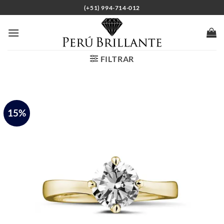
Saltar
(+51) 994-714-012
al
contenido
FILTRAR
15%