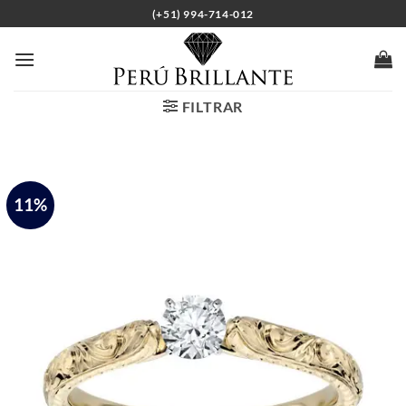
Saltar
(+51) 994-714-012
al
contenido
FILTRAR
11%