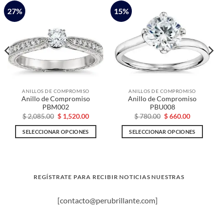
27%
15%
ANILLOS DE COMPROMISO
ANILLOS DE COMPROMISO
Anillo de Compromiso
Anillo de Compromiso
PBM002
PBU008
El
El
El
El
$
2,085.00
$
1,520.00
$
780.00
$
660.00
precio
precio
precio
precio
original
actual
original
actual
SELECCIONAR OPCIONES
SELECCIONAR OPCIONES
era:
es:
era:
es:
0.
$ 2,085.00.
$ 1,520.00.
$ 780.00.
$ 660.00.
Este
Este
producto
producto
tiene
tiene
múltiples
múltiples
REGÍSTRATE PARA RECIBIR NOTICIAS NUESTRAS
variantes.
variantes.
Las
Las
[contacto@perubrillante.com]
opciones
opciones
se
se