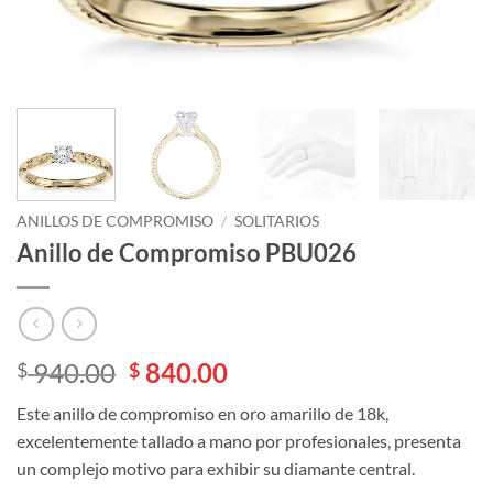
ANILLOS DE COMPROMISO
/
SOLITARIOS
Anillo de Compromiso PBU026
El
El
940.00
840.00
$
$
precio
precio
Este anillo de compromiso en oro amarillo de 18k,
original
actual
excelentemente tallado a mano por profesionales, presenta
era:
es:
un complejo motivo para exhibir su diamante central.
$ 940.00.
$ 840.00.