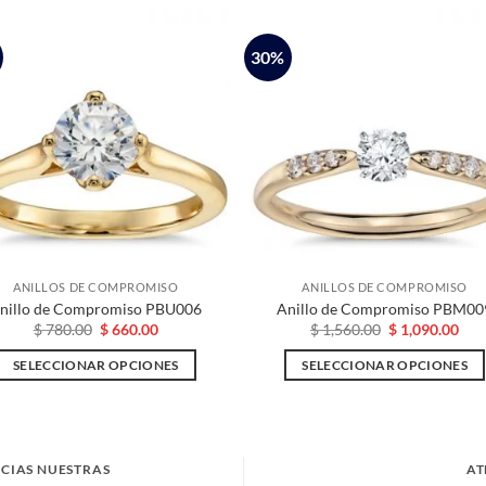
30%
ANILLOS DE COMPROMISO
ANILLOS DE COMPROMISO
nillo de Compromiso PBU006
Anillo de Compromiso PBM00
El
El
El
El
$
780.00
$
660.00
$
1,560.00
$
1,090.00
precio
precio
precio
pre
original
actual
original
actu
SELECCIONAR OPCIONES
SELECCIONAR OPCIONES
era:
es:
era:
es:
$ 780.00.
$ 660.00.
$ 1,560.00.
$ 1,
Este
Este
producto
producto
tiene
tiene
múltiples
múltiples
ICIAS NUESTRAS
AT