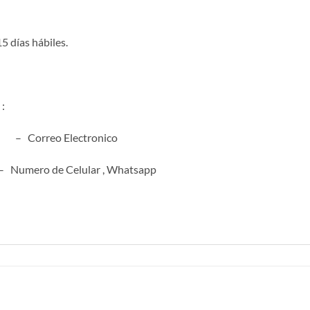
5 días hábiles.
:
m – Correo Electronico
o de Celular , Whatsapp
S