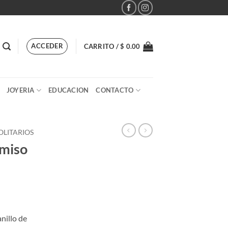
ACCEDER
CARRITO /
$
0.00
JOYERIA
EDUCACION
CONTACTO
OLITARIOS
omiso
l
recio
nillo de
ctual