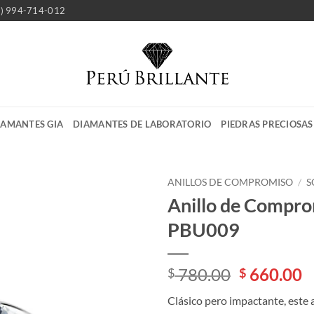
1) 994-714-012
IAMANTES GIA
DIAMANTES DE LABORATORIO
PIEDRAS PRECIOSAS
ANILLOS DE COMPROMISO
/
S
Anillo de Compr
PBU009
El
E
780.00
660.00
$
$
precio
p
Clásico pero impactante, este a
original
a