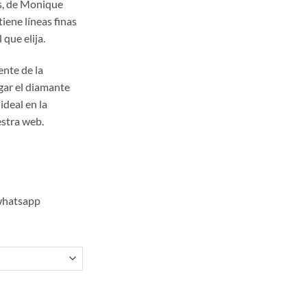
s, de Monique
s:
 tiene líneas finas
 660.00.
que elija.
ente de la
gar el diamante
ideal en la
stra web.
 whatsapp
ntidad