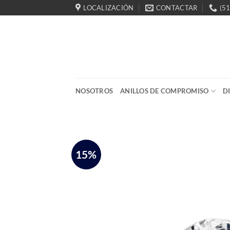
Saltar
LOCALIZACIÓN
CONTACTAR
(5
al
contenido
NOSOTROS
ANILLOS DE COMPROMISO
D
15%