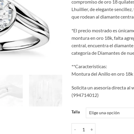
compromiso de oro 18 quilate
era:
e
Lhuillier, de elegante sencillez,
$ 780.00.
$
que rodean al diamante central 
*El precio mostrado es únicam
montura en oro 18k, falta agre
central, encuentra el diamante 
categoría de Diamantes de nue
**Caracteristicas:
Montura del Anillo en oro 18k
Solicita un asesoría directa al
(994714012)
Talla
Anillo de Compromiso PBU009 ca