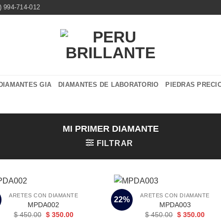
) 994-714-012
DIAMANTES GIA
DIAMANTES DE LABORATORIO
PIEDRAS PRECI
MI PRIMER DIAMANTE
FILTRAR
ARETES CON DIAMANTE
ARETES CON DIAMANTE
22%
MPDA002
MPDA003
El
El
El
El
$
450.00
$
350.00
$
450.00
$
350.00