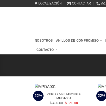
Saltar
LOCALIZACIÓN
CONTACTAR
(51
al
contenido
NOSOTROS
ANILLOS DE COMPROMISO
CONTACTO
ARETES CON DIAMANTE
22%
22%
MPDA001
El
El
$
450.00
$
350.00