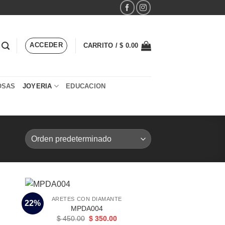
ACCEDER
CARRITO /
$
0.00
OSAS
JOYERIA
EDUCACION
ARETES CON DIAMANTE
22%
MPDA004
El
El
$
450.00
$
350.00