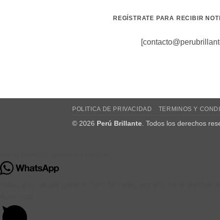
múltiples
la
variantes.
REGÍSTRATE PARA RECIBIR NOT
página
Las
de
opciones
[contacto@perubrilla
producto
se
pueden
elegir
en
la
página
POLITICA DE PRIVACIDAD
TERMINOS Y COND
de
© 2026
Perú Brillante
. Todos los derechos res
producto
Hola¡ como te podemos ayudar ?
Hola¡ gracias por preferir Perú Brillante, por ello no te olvide
Abrir chat