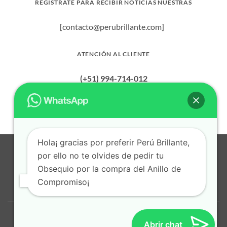
REGÍSTRATE PARA RECIBIR NOTICIAS NUESTRAS
variantes.
variantes.
Las
Las
[contacto@perubrillante.com]
opciones
opciones
se
se
pueden
pueden
ATENCIÓN AL CLIENTE
elegir
elegir
en
en
(+51) 994-714-012
la
la
página
página
de
de
producto
producto
Hola¡ gracias por preferir Perú Brillante,
Visa
MasterCard
American
Dinners
Bank
BitCoin
Apple
por ello no te olvides de pedir tu
Express
Club
Transfer
Pay
Obsequio por la compra del Anillo de
Cash
Credit
on
Card
Compromiso¡
POLITICA DE PRIVACIDAD
TERMINOS Y CONDICIONES
Pickup
CONTACTO
© 2026
Perú Brillante
. Todos los derechos reservados.
Abrir chat