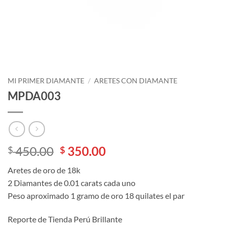
MI PRIMER DIAMANTE
/
ARETES CON DIAMANTE
MPDA003
El
El
450.00
350.00
$
$
precio
precio
Aretes de oro de 18k
original
actual
2 Diamantes de 0.01 carats cada uno
era:
es:
Peso aproximado 1 gramo de oro 18 quilates el par
$ 450.00.
$ 350.00.
Reporte de Tienda Perú Brillante