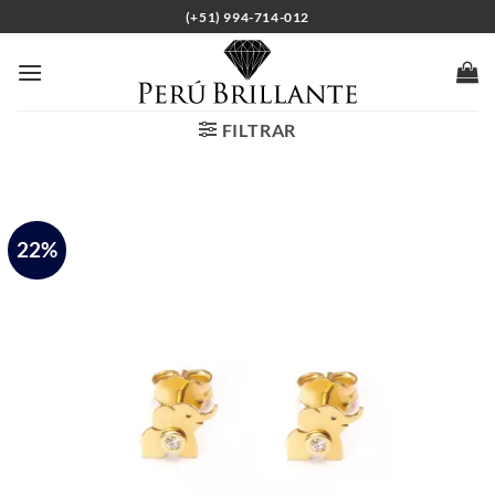
Saltar
(+51) 994-714-012
al
contenido
FILTRAR
22%