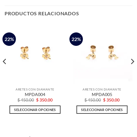
PRODUCTOS RELACIONADOS
22%
22%
ARETES CON DIAMANTE
ARETES CON DIAMANTE
MPDA004
MPDA005
El
El
El
El
$
450.00
$
350.00
$
450.00
$
350.00
precio
precio
precio
precio
original
actual
original
actual
SELECCIONAR OPCIONES
SELECCIONAR OPCIONES
era:
es:
era:
es:
0.
$ 450.00.
$ 350.00.
$ 450.00.
$ 350.00.
Este
Este
producto
producto
tiene
tiene
múltiples
múltiples