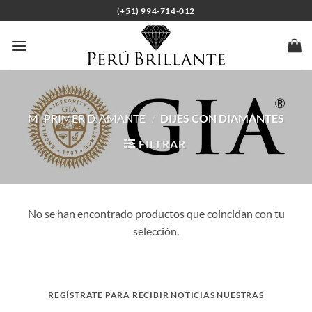
Saltar
(+51) 994-714-012
al
contenido
MI PRIMER DIAMANTE
/
DIJES CON DIAMANTES
FILTRAR
No se han encontrado productos que coincidan con tu
selección.
REGÍSTRATE PARA RECIBIR NOTICIAS NUESTRAS