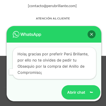
[contacto@perubrillante.com]
ATENCIÓN AL CLIENTE
(+51) 994-714-012
Hola¡ gracias por preferir Perú Brillante,
por ello no te olvides de pedir tu
Visa
MasterCard
American
Dinners
Bank
BitCoin
Apple
Obsequio por la compra del Anillo de
Express
Club
Transfer
Pay
Cash
Credit
Compromiso¡
on
Card
POLITICA DE PRIVACIDAD
TERMINOS Y CONDICIONES
Pickup
CONTACTO
© 2026
Perú Brillante
. Todos los derechos reservados.
Abrir chat