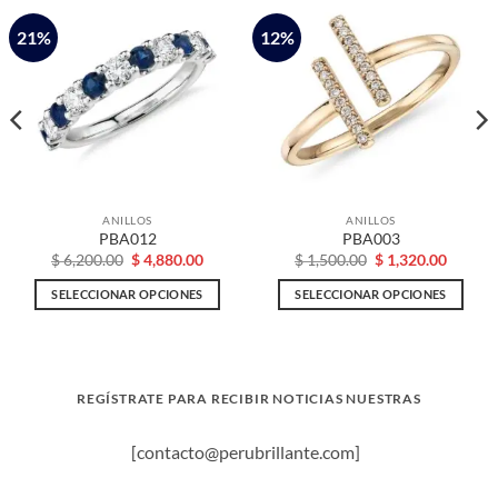
21%
12%
ANILLOS
ANILLOS
PBA012
PBA003
El
El
El
El
$
6,200.00
$
4,880.00
$
1,500.00
$
1,320.00
o
precio
precio
precio
precio
l
original
actual
original
actual
SELECCIONAR OPCIONES
SELECCIONAR OPCIONES
era:
es:
era:
es:
80.00.
$ 6,200.00.
$ 4,880.00.
$ 1,500.00.
$ 1,320
Este
Este
producto
producto
tiene
tiene
múltiples
múltiples
REGÍSTRATE PARA RECIBIR NOTICIAS NUESTRAS
variantes.
variantes.
Las
Las
[contacto@perubrillante.com]
opciones
opciones
se
se