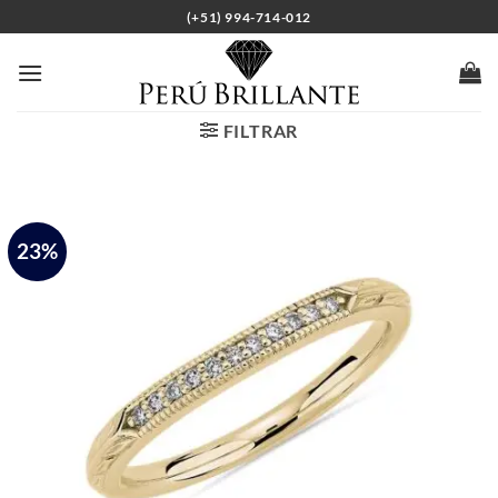
Saltar
(+51) 994-714-012
al
contenido
FILTRAR
23%