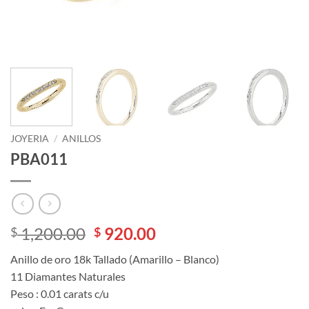
JOYERIA
/
ANILLOS
PBA011
El
El
1,200.00
920.00
$
$
precio
precio
Anillo de oro 18k Tallado (Amarillo – Blanco)
original
actual
11 Diamantes Naturales
era:
es:
Peso : 0.01 carats c/u
$ 1,200.00.
$ 920.00.