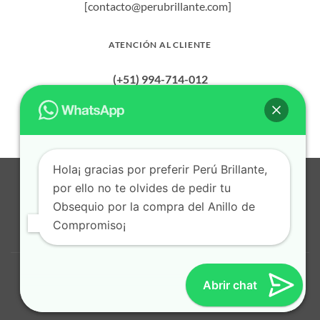
[contacto@perubrillante.com]
opciones
opciones
se
se
pueden
pueden
ATENCIÓN AL CLIENTE
elegir
elegir
en
en
(+51) 994-714-012
la
la
página
página
de
de
producto
producto
Hola¡ gracias por preferir Perú Brillante,
Visa
MasterCard
American
Dinners
Bank
BitCoin
Apple
por ello no te olvides de pedir tu
Express
Club
Transfer
Pay
Obsequio por la compra del Anillo de
Cash
Credit
on
Card
Compromiso¡
POLITICA DE PRIVACIDAD
TERMINOS Y CONDICIONES
Pickup
CONTACTO
© 2026
Perú Brillante
. Todos los derechos reservados.
Abrir chat