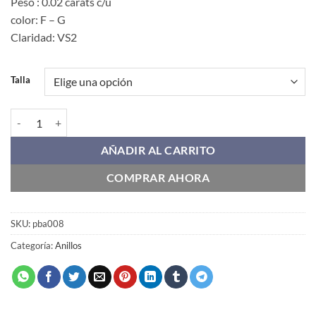
Peso : 0.02 carats c/u
color: F – G
Claridad: VS2
Talla
PBA008 cantidad
AÑADIR AL CARRITO
COMPRAR AHORA
SKU:
pba008
Categoría:
Anillos