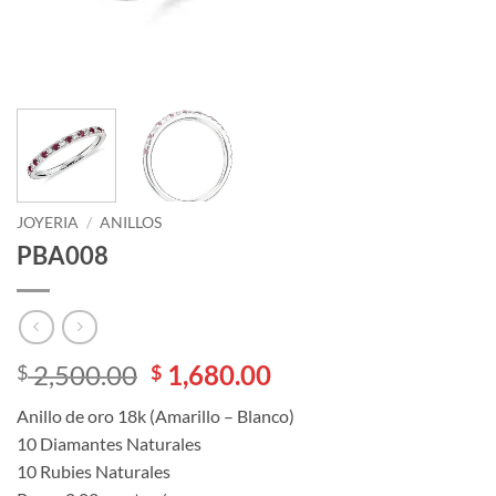
JOYERIA
/
ANILLOS
PBA008
El
El
2,500.00
1,680.00
$
$
precio
precio
Anillo de oro 18k (Amarillo – Blanco)
original
actual
10 Diamantes Naturales
era:
es:
10 Rubies Naturales
$ 2,500.00.
$ 1,680.00.