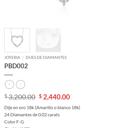
JOYERIA
/
DIJES DE DIAMANTES
PBD002
El
El
3,200.00
2,440.00
$
$
precio
precio
Dije en oro 18k (Amarillo o blanco 18k)
original
actual
24 Diamantes de 0.02 carats
era:
es:
Color F-G
$ 3,200.00.
$ 2,440.00.