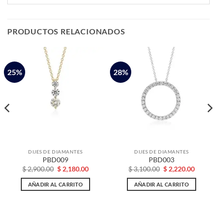
PRODUCTOS RELACIONADOS
25%
28%
DIJES DE DIAMANTES
DIJES DE DIAMANTES
PBD009
PBD003
El
El
El
El
$
2,900.00
$
2,180.00
$
3,100.00
$
2,220.00
o
precio
precio
precio
precio
l
original
actual
original
actual
AÑADIR AL CARRITO
AÑADIR AL CARRITO
era:
es:
era:
es:
00.00.
$ 2,900.00.
$ 2,180.00.
$ 3,100.00.
$ 2,220