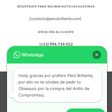
REGÍSTRATE PARA RECIBIR NOTICIAS NUESTRAS
[contacto@perubrillante.com]
ATENCIÓN AL CLIENTE
(+51) 994-714-012
Hola¡ gracias por preferir Perú Brillante,
Visa
MasterCard
American
Dinners
Bank
BitCoin
Apple
por ello no te olvides de pedir tu
Express
Club
Transfer
Pay
Obsequio por la compra del Anillo de
Cash
Credit
on
Card
Compromiso¡
POLITICA DE PRIVACIDAD
TERMINOS Y CONDICIONES
Pickup
CONTACTO
© 2026
Perú Brillante
. Todos los derechos reservados.