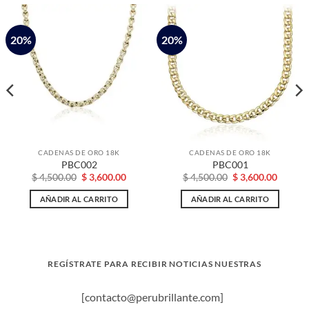
20%
20%
CADENAS DE ORO 18K
CADENAS DE ORO 18K
PBC002
PBC001
El
El
El
El
$
4,500.00
$
3,600.00
$
4,500.00
$
3,600.00
o
precio
precio
precio
precio
l
original
actual
original
actual
AÑADIR AL CARRITO
AÑADIR AL CARRITO
era:
es:
era:
es:
00.00.
$ 4,500.00.
$ 3,600.00.
$ 4,500.00.
$ 3,600
REGÍSTRATE PARA RECIBIR NOTICIAS NUESTRAS
[contacto@perubrillante.com]