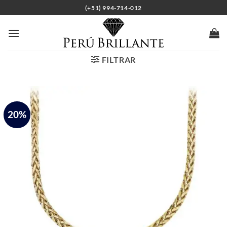
Saltar
(+51) 994-714-012
al
contenido
FILTRAR
20%