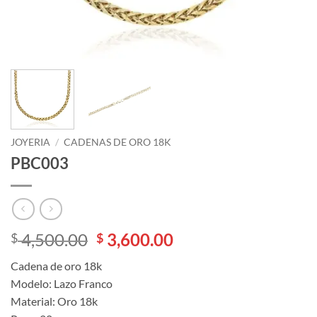
JOYERIA
/
CADENAS DE ORO 18K
PBC003
El
El
4,500.00
3,600.00
$
$
precio
precio
Cadena de oro 18k
original
actual
Modelo: Lazo Franco
era:
es:
Material: Oro 18k
$ 4,500.00.
$ 3,600.00.