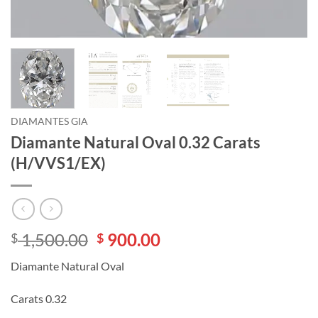
DIAMANTES GIA
Diamante Natural Oval 0.32 Carats
(H/VVS1/EX)
El
El
1,500.00
900.00
$
$
precio
precio
Diamante Natural Oval
original
actual
era:
es:
Carats 0.32
$ 1,500.00.
$ 900.00.