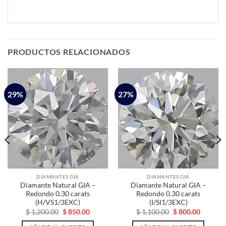
PRODUCTOS RELACIONADOS
29%
27%
DIAMANTES GIA
DIAMANTES GIA
Diamante Natural GIA –
Diamante Natural GIA –
Redondo 0.30 carats
Redondo 0.30 carats
(H/VS1/3EXC)
(I/SI1/3EXC)
El
El
El
El
$
1,200.00
$
850.00
$
1,100.00
$
800.00
o
precio
precio
precio
precio
l
original
actual
original
actual