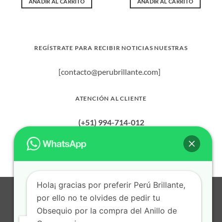
AÑADIR AL CARRITO
AÑADIR AL CARRITO
era:
es:
era:
es:
00.00.
$ 1,200.00.
$ 850.00.
$ 1,100.00.
$ 800.00
REGÍSTRATE PARA RECIBIR NOTICIAS NUESTRAS
[contacto@perubrillante.com]
ATENCIÓN AL CLIENTE
(+51) 994-714-012
Hola¡ gracias por preferir Perú Brillante,
Visa
MasterCard
American
Dinners
Bank
BitCoin
Apple
por ello no te olvides de pedir tu
Express
Club
Transfer
Pay
Obsequio por la compra del Anillo de
Cash
Credit