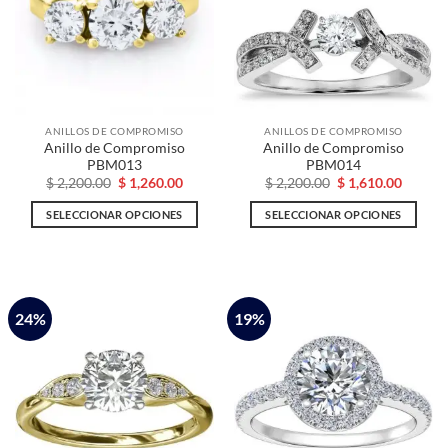
ANILLOS DE COMPROMISO
ANILLOS DE COMPROMISO
Anillo de Compromiso
Anillo de Compromiso
PBM013
PBM014
El
El
El
El
$
2,200.00
$
1,260.00
$
2,200.00
$
1,610.00
precio
precio
precio
precio
original
actual
original
actual
SELECCIONAR OPCIONES
SELECCIONAR OPCIONES
era:
es:
era:
es:
$ 2,200.00.
$ 1,260.00.
$ 2,200.00.
$ 1,610
Este
Este
producto
producto
tiene
tiene
múltiples
múltiples
24%
19%
variantes.
variantes.
Las
Las
opciones
opciones
se
se
pueden
pueden
elegir
elegir
en
en