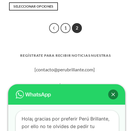
precio
precio
original
actual
SELECCIONAR OPCIONES
era:
es:
$ 2,400.00.
$ 1,970.00.
Este
producto
tiene
1
2
múltiples
variantes.
Las
opciones
REGÍSTRATE PARA RECIBIR NOTICIAS NUESTRAS
se
pueden
elegir
[contacto@perubrillante.com]
en
la
ATENCIÓN AL CLIENTE
página
de
(+51) 994-714-012
producto
Hola¡ gracias por preferir Perú Brillante,
por ello no te olvides de pedir tu