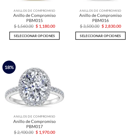
la
la
ANILLOS DE COMPROMISO
ANILLOS DE COMPROMISO
página
página
Anillo de Compromiso
Anillo de Compromiso
de
de
PBM015
PBM016
producto
producto
El
El
El
El
$
1,560.00
$
1,180.00
$
3,500.00
$
2,830.00
precio
precio
precio
precio
original
actual
original
actual
SELECCIONAR OPCIONES
SELECCIONAR OPCIONES
era:
es:
era:
es:
$ 1,560.00.
$ 1,180.00.
$ 3,500.00.
$ 2,830
Este
Este
producto
producto
tiene
tiene
múltiples
múltiples
18%
variantes.
variantes.
Las
Las
opciones
opciones
se
se
pueden
pueden
elegir
elegir
en
en
la
la
ANILLOS DE COMPROMISO
página
página
Anillo de Compromiso
de
de
PBM017
producto
producto
El
El
$
2,400.00
$
1,970.00